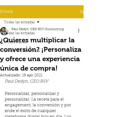
Entrada
Todas las entradas
Paul Dedyn, CEO RSV Outsourcing
Todas las entradas
¿Quieres multiplicar la
e-commerce
conversión? ¡Personaliza
talento e-commerce
y ofrece una experiencia
única de compra!
Actualizado:
19 ago 2021
Paul Dedyn, CEO RSV
Personalizar, personalizar y 
personalizar. La receta para el 
engagement, la conversión y por 
ende el éxito de cualquier 
plataforma digital hoy en día. Los 