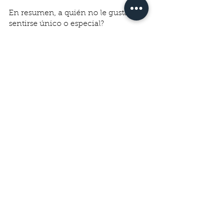
En resumen, a quién no le gusta 
sentirse único o especial? 
Personalizar todos los puntos de 
contacto con el cliente es una 
estrategia obligada si se busca 
aumentar conversión, ventas y 
fidelización.  
Ver todo
Entradas recientes