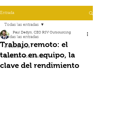
Entrada
Todas las entradas
Paul Dedyn, CEO RSV Outsourcing
Todas las entradas
Trabajo remoto: el
e-commerce
talento en equipo, la
talento e-commerce
clave del rendimiento