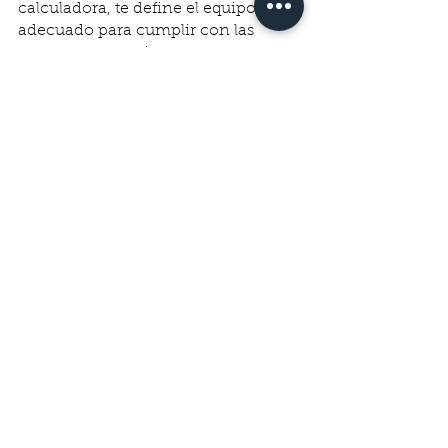
calculadora, te define el equipo 
adecuado para cumplir con las 
tareas que necesitas en una semana 
con proyección mensual.
“Estimamos que un agente puede 
realizar entre 500 y 606 edición y 
retoques de imágenes a la semana y 
un total de 2424 al mes. Para tu 
proyecto te recomendamos un 
equipo de 2 agentes.”
¡Te lo crees, una pasada! ¿Qué te 
parece?
talento e-commerce