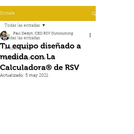
Entrada
Todas las entradas
Paul Dedyn, CEO RSV Outsourcing
Todas las entradas
Tu equipo diseñado a
e-commerce
medida con La
talento e-commerce
Calculadora® de RSV
Actualizado:
5 may 2021